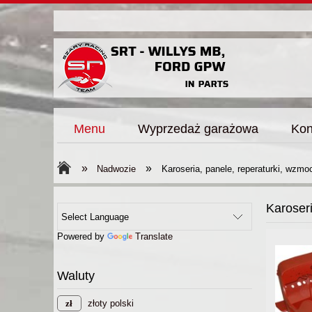
Menu
Wyprzedaż garażowa
Kon
»
»
Nadwozie
Karoseria, panele, reperaturki, wzmo
Karoseri
Powered by
Translate
Waluty
złoty polski