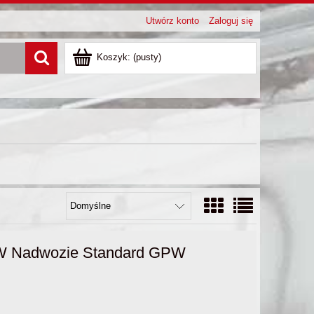
Utwórz konto
Zaloguj się
Koszyk:
(pusty)
PW Nadwozie Standard GPW