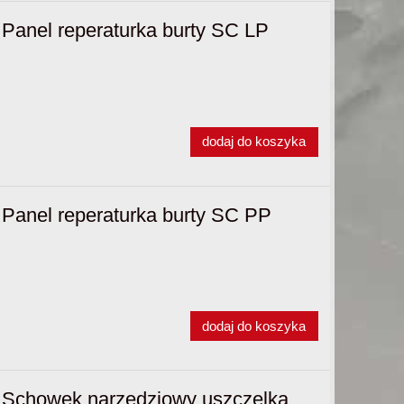
Panel reperaturka burty SC LP
dodaj do koszyka
Panel reperaturka burty SC PP
dodaj do koszyka
Schowek narzędziowy uszczelka