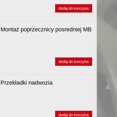
dodaj do koszyka
Montaż poprzecznicy posredniej MB
dodaj do koszyka
Przekładki nadwozia
dodaj do koszyka