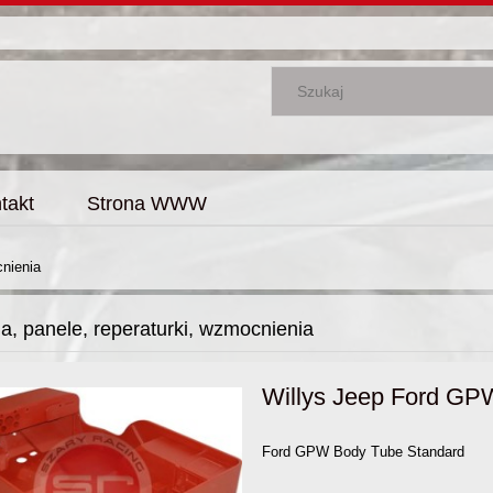
takt
Strona WWW
cnienia
a, panele, reperaturki, wzmocnienia
Willys Jeep Ford G
Ford GPW Body Tube Standard