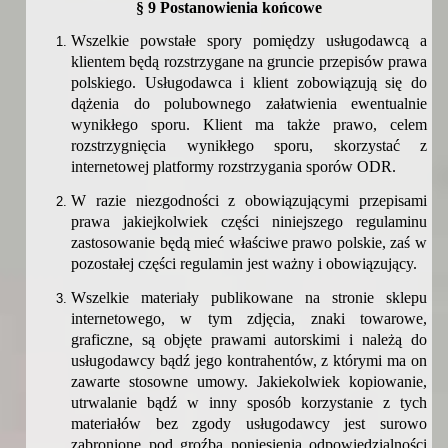
§
9 Postanowienia końcowe
Wszelkie powstałe spory pomiędzy usługodawcą a
klientem będą rozstrzygane na gruncie przepisów prawa
polskiego. Usługodawca i klient zobowiązują się do
dążenia do polubownego załatwienia ewentualnie
wynikłego sporu. Klient ma także prawo, celem
rozstrzygnięcia wynikłego sporu, skorzystać z
internetowej platformy rozstrzygania sporów ODR.
W razie niezgodności z obowiązującymi przepisami
prawa jakiejkolwiek części niniejszego regulaminu
zastosowanie
będą mieć właściwe prawo polskie, zaś w
pozostałej części regulamin jest ważny i obowiązujący.
Wszelkie materiały publikowane na stronie sklepu
internetowego, w tym zdjęcia, znaki towarowe,
graficzne, są objęte prawami autorskimi i należą do
usługodawcy bądź jego kontrahentów, z którymi ma on
zawarte stosowne umowy. Jakiekolwiek kopiowanie,
utrwalanie bądź w inny sposób korzystanie z tych
materiałów bez zgody usługodawcy jest surowo
zabronione pod groźbą poniesienia odpowiedzialności