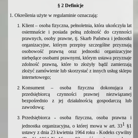
§
2 Definicje
1. Określenia użyte w regulaminie oznaczają:
Klient
– osoba fizyczna, pełnoletnia, która ukończyła lat
osiemnaście i posiada pełną zdolność do czynności
prawnych, osoby prawne, t
j. Skarb Państwa i jednostki
organizacyjne, którym przepisy szczególne przyznają
osobowość prawną oraz jednostki organizacyjne
niebędące osobami prawnymi, którym ustawa przyznaje
zdolność prawną, które t
o złożyły bądź zamierzają
złożyć zamówienie lub skorzystać z innych usług sklepu
internetoweg
o;
Konsument
– osoba fizyczna dokonująca z
przedsiębiorcą czynności prawnej niezwiązanej
bezpośrednio z jej działalnością gospodarczą lub
zawodową;
Przedsiębiorca
-
o
soba fizyczna, osoba prawna i
1
jednostka organizacyjna, o której mowa w art. 33
§1
ustawy z dnia 23 kwietnia 1964 roku - Kodeks cywilny