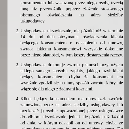
konsumentem lub wskazaną przez niego osobę trzecią
inną niż przewoźnik, poprzez złożenie stosownego
pisemnego oświadczenia na adres siedziby
usługodawcy.
Usługodawca niezwłocznie, nie później niż w terminie
14 dni od dnia otrzymania oświadczenia klienta
będącego konsumentem o odstąpieniu od umowy,
zwraca takiemu konsumentowi wszystkie dokonane
przez niego płatności, w tym koszty dostarczenia rzeczy.
Usługodawca dokonuje zwrotu płatności przy użyciu
takiego samego sposobu zapłaty, jakiego użył klient
będący konsumentem, chyba że konsument ten
wyraźnie zgodził się na inny sposób zwrotu, który nie
wiąże się dla niego z żadnymi kosztami.
Klient będący konsumentem ma obowiązek zwrócić
zamówioną rzecz na adres siedziby usługodawcy lub
przekazać ją osobie upoważnionej przez usługodawcę
do odbioru niezwłocznie, jednak nie później niż 14 dni
od dnia, w którym odstąpił on od umowy, chyba że
usługodawca zaproponuje, że sam odbierze rzecz. Do