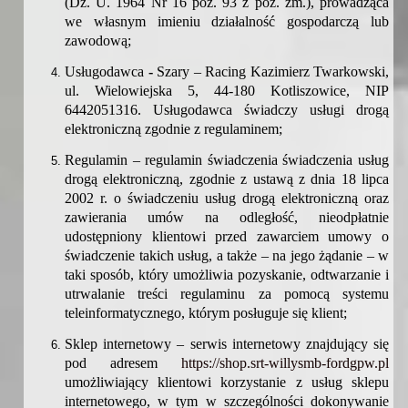
(Dz. U. 1964 Nr 16 poz. 93 z póź. zm.), prowadząca
we własnym imieniu działalność gospodarczą lub
zawodową;
Usługodawca
-
Szary – Racing Kazimierz Twarkowski,
ul.
Wielowiejska 5, 44-180 Kotliszowice
,
NIP
6442051316. Usługodawca świadczy usługi drogą
elektroniczną zgodnie z regulaminem;
Regulamin –
regulamin świadczenia świadczenia usług
drogą elektroniczną, zgodnie z ustawą z dnia 18 lipca
2002 r. o świadczeniu usług drogą elektroniczną oraz
zawierania umów na odległość, nieodpłatnie
udostępniony klientowi przed zawarciem umowy o
świadczenie takich usług, a także – na jego żądanie – w
taki sposób, który umożliwia pozyskanie, odtwarzanie i
utrwalanie treści regulaminu za pomocą systemu
teleinformatycznego, którym posługuje się klient;
Sklep internetowy –
serwis internetowy znajdujący się
pod adresem
https://shop.srt-willysmb-fordgpw.pl
umożliwiający klientowi korzystanie z usług sklepu
internetowego, w tym w szczególności dokonywanie