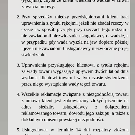
(rękojmia), chyba że klient wiedział o wadzie w chwili
zawarcia umowy.
Przy sprzedaży między przedsiębiorcami klient traci
uprawnienia z tytułu rękojmi, jeżeli nie zbadał rzeczy w
czasie i w sposób przyjęty przy rzeczach tego rodzaju i
nie zawiadomił niezwłocznie usługodawcy o wadzie, a
w przypadku gdy wada wyszła na jaw dopiero później
–jeżeli nie zawiadomił usługodawcy niezwłocznie po jej
stwierdzeniu.
Uprawnienia przysługujące klientowi z tytułu rękojmi
za wady towaru wygasają z upływem dwóch lat od dnia
wydania klientowi towaru i w tym czasie stwierdzenia
przez niego wystąpienia wady tegoż towaru.
Wszelkie reklamacje związane z niezgodnością towaru
z umową klient jest zobowiązany złożyć pisemnie na
adres siedziby usługodawcy z dołączeniem
reklamowanego towaru, dowodu jego zakupu, a także z
dokładnym opisem powstałej niezgodności.
Usługodawca w terminie 14 dni rozpatrzy złożoną