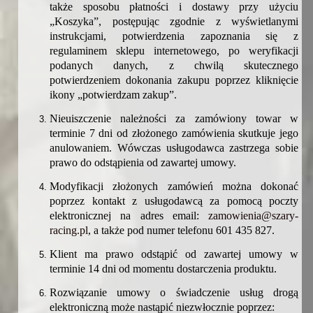
także sposobu płatności i dostawy przy użyciu
„Koszyka”, postępując zgodnie z wyświetlanymi
instrukcjami, potwierdzenia zapoznania się z
regulaminem sklepu internetowego, po weryfikacji
podanych danych, z chwilą skutecznego
potwierdzeniem dokonania zakupu poprzez kliknięcie
ikony „potwierdzam zakup”.
Nieuiszczenie należności za zamówiony towar w
terminie 7 dni od złożonego zamówienia skutkuje jego
anulowaniem. Wówczas usługodawca zastrzega sobie
prawo do odstąpienia od zawartej umowy.
Modyfikacji złożonych zamówień można dokonać
poprzez kontakt z usługodawcą za pomocą poczty
elektronicznej na adres email:
zamowienia@szary-
racing.pl
, a także pod numer telefonu 601 435 827.
Klient ma prawo odstąpić od zawartej umowy w
terminie 14 dni od momentu dostarczenia produktu.
Rozwiązanie umowy o świadczenie usług drogą
elektroniczną może nastąpić niezwłocznie poprzez: