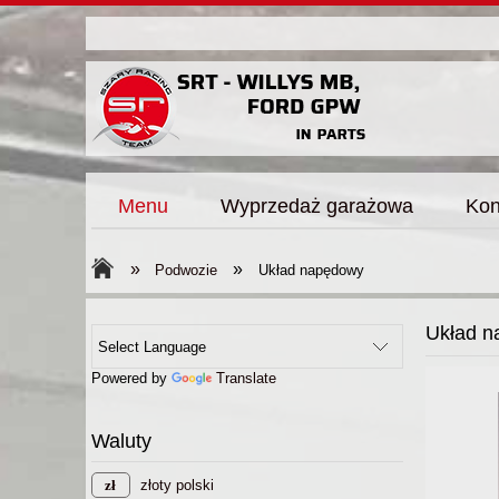
Menu
Wyprzedaż garażowa
Kon
»
»
Podwozie
Układ napędowy
Układ 
Powered by
Translate
Waluty
złoty polski