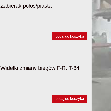
abierak półoś/piasta
dodaj do koszyka
Widełki zmiany biegów F-R. T-84
dodaj do koszyka