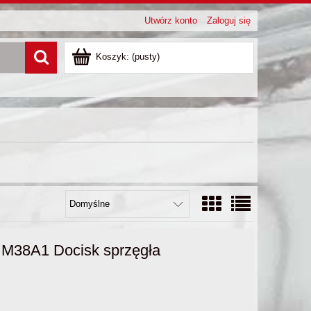
Utwórz konto
Zaloguj się
Koszyk:
(pusty)
M38A1 Docisk sprzęgła