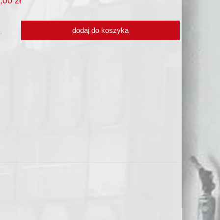
,00 zł
płatności
dodaj do koszyka
.