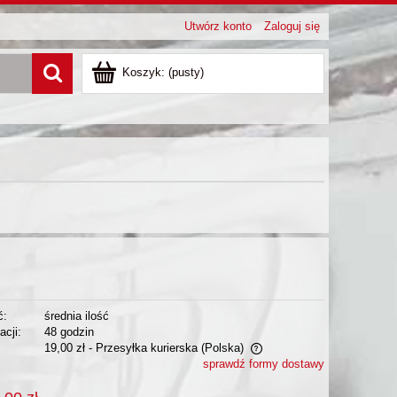
Utwórz konto
Zaloguj się
Koszyk:
(pusty)
ć:
średnia ilość
acji:
48 godzin
19,00 zł
- Przesyłka kurierska
(Polska)
sprawdź formy dostawy
Cena nie zawiera ewentualnych kosztów