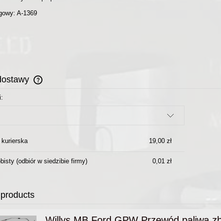
ogowy: A-1369
dostawy
i:
Cena nie zawiera ewentualnych kosztów
płatności
 kurierska
19,00 zł
bisty
(odbiór w siedzibie firmy)
0,01 zł
 products
Willys MB Ford GPW Przewód paliwa zbi