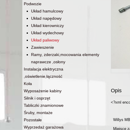
Podwozie
Układ hamulcowy
Układ napędowy
Układ kierowniczy
Układ wydechowy
Układ paliwowy
Zawieszenie
Ramy, zderzaki,mocowania elementy
naprawcze ,osłony
Instalacja elektryczna
,oświetlenie,łączność
Koła
Opis
Wyposażenie kabiny
Silnik i osprzęt
<?xml enco
Tabliczki znamionowe
Śruby, montaże
Pozostałe
Willys M
Wyprzedaż garażowa
Miejsce z