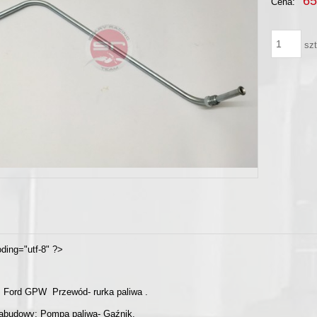
65
Cena:
szt
ding="utf-8" ?>
B Ford GPW Przewód- rurka paliwa .
abudowy: Pompa paliwa- Gaźnik.