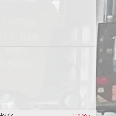
ornik-
140,00 zł